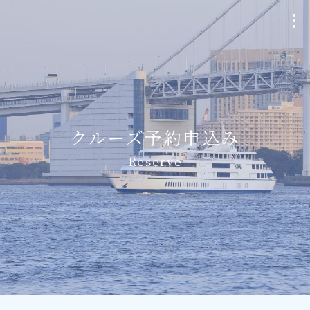
クルージングプラン
Plan
クルーズ予約申込み
個室貸切・チャーター
Reserve
Charter
ウェディング
Wedding
船・航路について
Ship