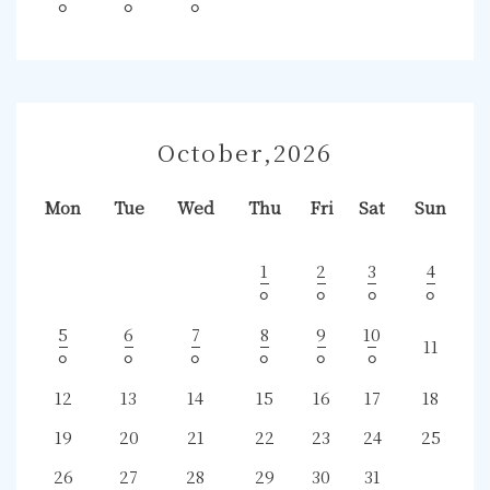
⚪︎
⚪︎
⚪︎
October,2026
Mon
Tue
Wed
Thu
Fri
Sat
Sun
1
2
3
4
⚪︎
⚪︎
⚪︎
⚪︎
5
6
7
8
9
10
11
⚪︎
⚪︎
⚪︎
⚪︎
⚪︎
⚪︎
12
13
14
15
16
17
18
19
20
21
22
23
24
25
26
27
28
29
30
31