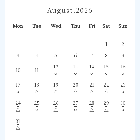
August,2026
Mon
Tue
Wed
Thu
Fri
Sat
Sun
1
2
3
4
5
6
7
8
9
12
13
14
15
16
10
11
⚪︎
⚪︎
⚪︎
⚪︎
⚪︎
17
18
19
20
21
22
23
⚪︎
△
△
△
△
△
⚪︎
24
25
26
27
28
29
30
△
⚪︎
△
⚪︎
△
△
⚪︎
31
△