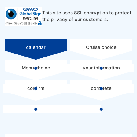
お料理について
Restaurant
This site uses SSL encryption to protect
the privacy of our customers.
お問い合わせ
Contact
calendar
Cruise choice
Reservation
Menu choice
your information
Contact
confirm
complete