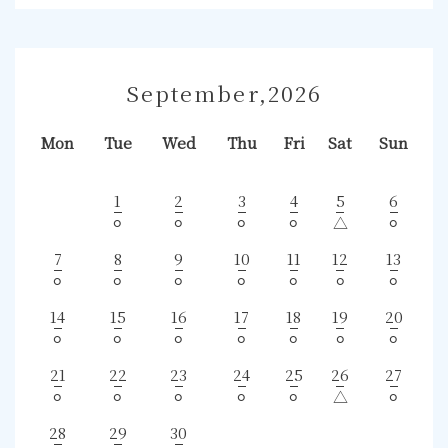
September,2026
Mon
Tue
Wed
Thu
Fri
Sat
Sun
1
2
3
4
5
6
⚪︎
⚪︎
⚪︎
⚪︎
△
⚪︎
7
8
9
10
11
12
13
⚪︎
⚪︎
⚪︎
⚪︎
⚪︎
⚪︎
⚪︎
14
15
16
17
18
19
20
⚪︎
⚪︎
⚪︎
⚪︎
⚪︎
⚪︎
⚪︎
21
22
23
24
25
26
27
⚪︎
⚪︎
⚪︎
⚪︎
⚪︎
△
⚪︎
28
29
30