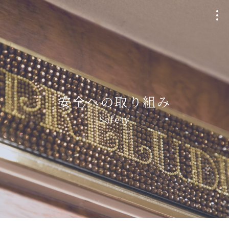
クルージングプラン
Plan
安全への取り組み
個室貸切・チャーター
Safety
Charter
ウェディング
Wedding
船・航路について
Ship