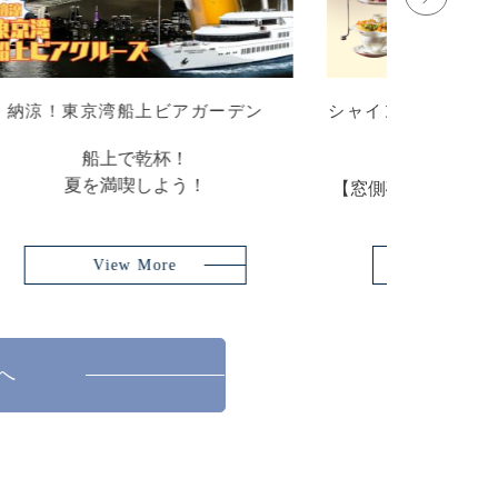
タヌー
サマーパーティープラン2026
＜7/1～9/30 期間限定＞
15名様より予約可能な個室プラン
ンティ
View More
へ