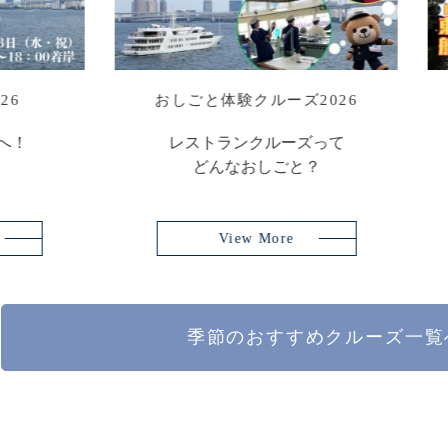
京湾船上ビアガーデン
シャインマスカット＆葡萄アフ
ンティー
船上で乾杯！
を満喫しよう！
【窓側確約】季節のアフタヌー
ー
View More
View More
季節のおすすめクルーズ
一覧