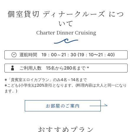
お料理について
Restaurant
個室貸切 ディナークルーズ につ
いて
お問い合わせ
Contact
Charter Dinner Cruising
運航時間 19：00～21：30
(19：10〜21：40)
Reservation
ご利用人数
15名から280名まで
※
※「貴賓室エロイカプラン」のみ4名～14名まで
Contact
※こども(小学生)は20%割引となります。(料理内容は大人と同一になり
ます。)
お部屋のご案内
おすすめプラン