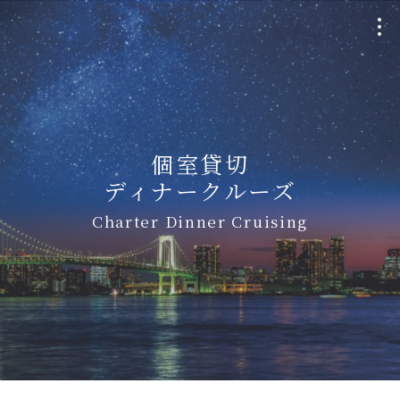
クルージングプラン
Plan
個室貸切
ディナークルーズ
個室貸切・チャーター
Charter Dinner Cruising
Charter
ウェディング
Wedding
船・航路について
Ship