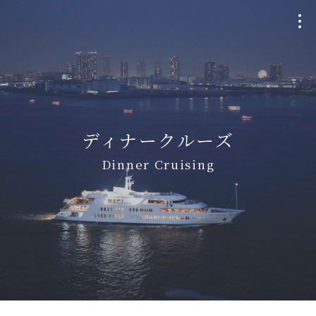
クルージングプラン
Plan
ディナークルーズ
個室貸切・チャーター
Dinner Cruising
Charter
ウェディング
Wedding
船・航路について
Ship