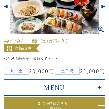
寿司懐石 輝（かがやき）
窓際指定
和と洋の融合を月替わりで・・・
20,000円
21,000円
火～金
土日祝
MENU
ご予約はこちら
（日本語）