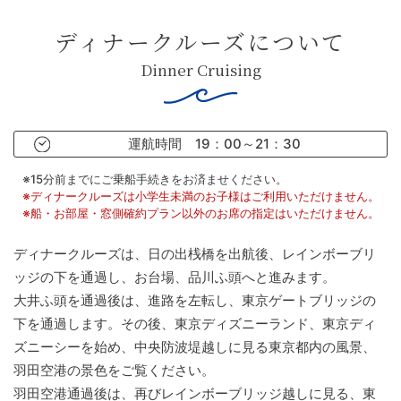
お料理について
Restaurant
ディナークルーズについて
Dinner Cruising
お問い合わせ
Contact
運航時間 19：00～21：30
※15分前までにご乗船手続きをお済ませください。
Reservation
※ディナークルーズは小学生未満のお子様はご利用いただけません。
※船・お部屋・窓側確約プラン以外のお席の指定はいただけません。
ディナークルーズは、日の出桟橋を出航後、レインボーブリ
Contact
ッジの下を通過し、お台場、品川ふ頭へと進みます。
大井ふ頭を通過後は、進路を左転し、東京ゲートブリッジの
下を通過します。その後、東京ディズニーランド、東京ディ
ズニーシーを始め、中央防波堤越しに見る東京都内の風景、
羽田空港の景色をご覧ください。
羽田空港通過後は、再びレインボーブリッジ越しに見る、東