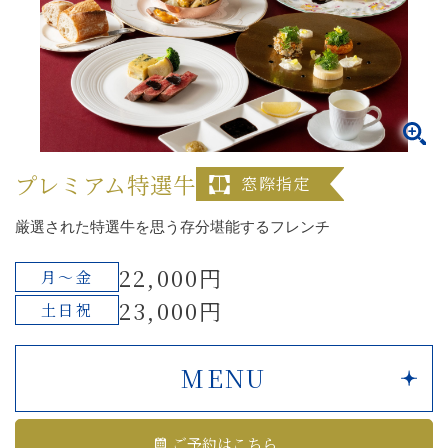
プレミアム特選牛
窓際指定
厳選された特選牛を思う存分堪能するフレンチ
22,000円
月～金
23,000円
土日祝
MENU
ご予約はこちら