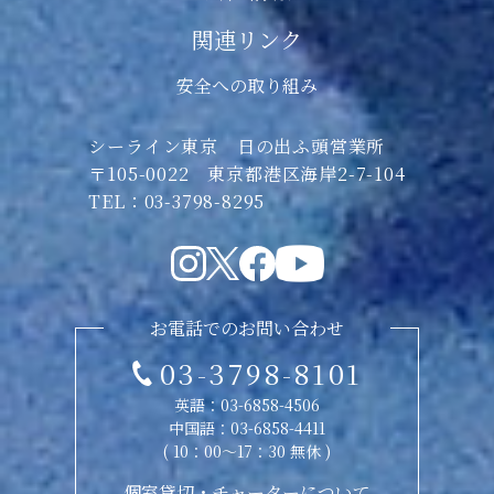
関連リンク
安全への取り組み
シーライン東京 日の出ふ頭営業所
〒105-0022 東京都港区海岸2-7-104
TEL：03-3798-8295
お電話でのお問い合わせ
03-3798-8101
英語：
03-6858-4506
中国語：
03-6858-4411
( 10：00〜17：30 無休 )
個室貸切・チャーターについて