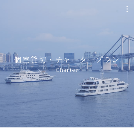
クルージングプラン
Plan
個室貸切・
チャータープラン
個室貸切・チャーター
Charter
Charter
ウェディング
Wedding
船・航路について
Ship