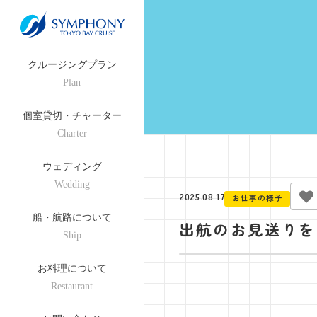
クルージングプラン
Plan
個室貸切・チャーター
Charter
ウェディング
Wedding
2025.08.17
お仕事の様子
船・航路について
出航のお見送りを
Ship
お料理について
Restaurant