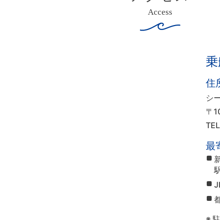
Access
乗
住
シ
〒1
TE
最
※ 