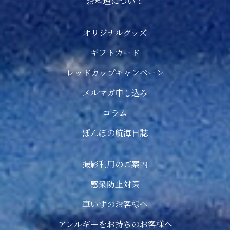
お料理について
オリジナルグッズ
ギフトカード
レッドカップキャンペーン
メルマガ申し込み
コラム
ぼんぼの航海日誌
撮影利用のご案内
感染防止対策
車いすのお客様へ
アレルギーをお持ちのお客様へ