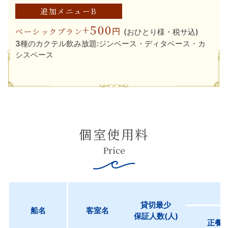
追加メニューB
+500
円
ベーシックプラン
(おひとり様・税サ込)
3種のカクテル飲み放題:ジンベース・ディタベース・カ
シスベース
個室使用料
Price
貸切最少
船名
客室名
保証人数(人)
正餐