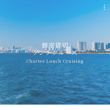
クルージングプラン
Plan
個室貸切
ランチクルーズ
個室貸切・チャーター
Charter Lunch Cruising
Charter
ウェディング
Wedding
船・航路について
Ship