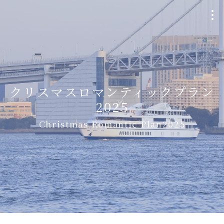
クルージングプラン
Plan
クリスマスロマンティックプラン
2025
個室貸切・チャーター
Christmas Romantic Plan2025
Charter
ウェディング
Wedding
船・航路について
Ship