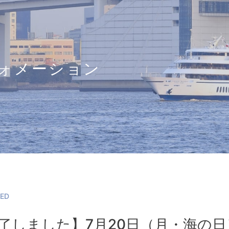
ォメーション
n
WED
了しました】7月20日（月・海の