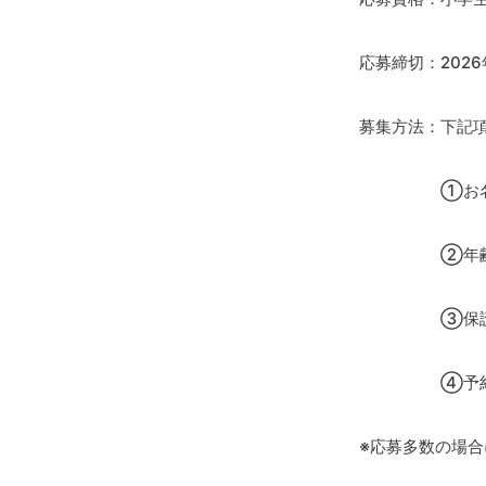
応募締切：2026
募集方法：下記項目
①お名
②年齢（
③保護者の
④予約番号
※応募多数の場