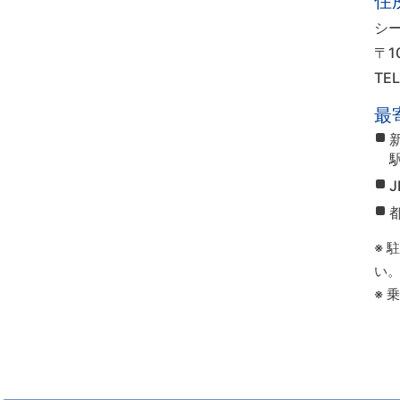
住
シ
〒1
TE
最
※ 
い
※ 