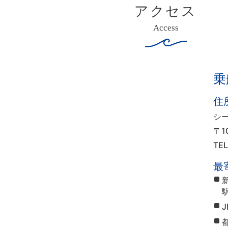
アクセス
Access
乗
住
シ
〒1
TE
最