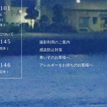
8101
06
411
休 )
について
8145
撮影利用のご案内
祝休 )
感染防止対策
車いすのお客様へ
8146
アレルギーをお持ちのお客様へ
定休 )