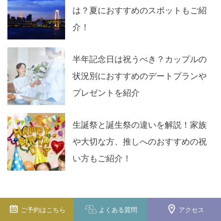
は？夏におすすめのスポットもご紹
介！
半年記念日は祝うべき？カップルの
状況別におすすめのデートプランや
プレゼントを紹介
生誕祭と誕生祭の違いを解説！家族
や大切な方、推しへのおすすめの祝
い方もご紹介！
ご予約は
こちら
よくある
質問
アクセス
タグ