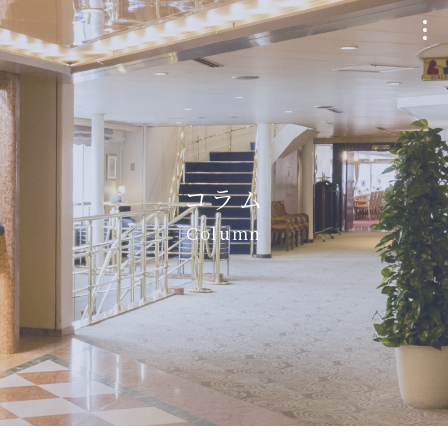
クルージングプラン
Plan
コラム
個室貸切・チャーター
Column
Charter
ウェディング
Wedding
船・航路について
Ship