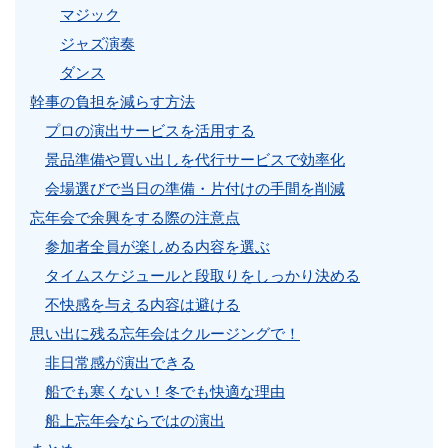
マジック
ジャズ演奏
ダンス
幹事の負担を減らす方法
プロの演出サービスを活用する
景品準備や買い出しを代行サービスで効率化
会場選びで当日の準備・片付けの手間を削減
忘年会で余興をする際の注意点
参加者全員が楽しめる内容を選ぶ
タイムスケジュールと段取りをしっかり決める
不快感を与える内容は避ける
思い出に残る忘年会はクルージングで！
非日常感が演出できる
船でも寒くない！冬でも快適な理由
船上忘年会ならではの演出