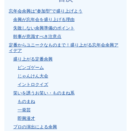
忘年会余興は“参加型”で盛り上げよう
余興が忘年会を盛り上げる理由
失敗しない余興準備のポイント
幹事が意識すべき注意点
定番からユニークなものまで！盛り上がる忘年会余興ア
イデア
盛り上がる定番余興
ビンゴゲーム
じゃんけん大会
イントロクイズ
笑いを誘うお笑い・ものまね系
ものまね
一発芸
即興漫才
プロの演出による余興