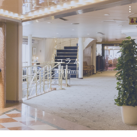
クルージングプラン
Plan
コラム
個室貸切・チャーター
Column
Charter
ウェディング
Wedding
船・航路について
Ship