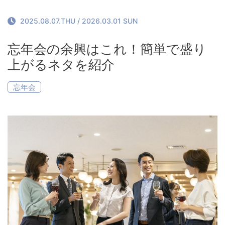
お料理について
Restaurant
2025.08.07.THU
/
2026.03.01 SUN
お問い合わせ
忘年会の余興はこれ！簡単で盛り
Contact
上がるネタを紹介
忘年会
Reservation
Contact