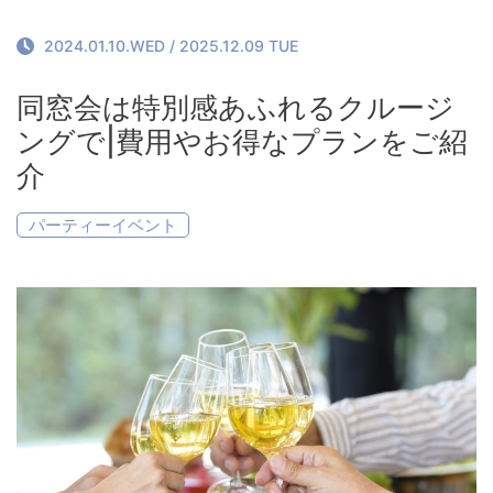
お料理について
Restaurant
2024.01.10.WED
/
2025.12.09 TUE
お問い合わせ
同窓会は特別感あふれるクルージ
Contact
ングで|費用やお得なプランをご紹
介
パーティーイベント
Reservation
Contact