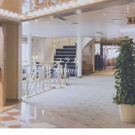
クルージングプラン
Plan
コラム
個室貸切・チャーター
Column
Charter
ウェディング
Wedding
船・航路について
Ship